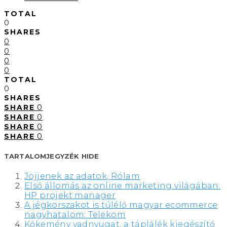
TOTAL
0
SHARES
0
0
0
0
TOTAL
0
SHARES
SHARE
0
SHARE
0
SHARE
0
SHARE
0
TARTALOMJEGYZÉK
HIDE
Jöjjenek az adatok, Rólam
Első állomás az online marketing világában:
HP projekt manager
A jégkorszakot is túlélő magyar ecommerce
nagyhatalom: Telekom
Kőkemény vadnyugat, a táplálék kiegészítő