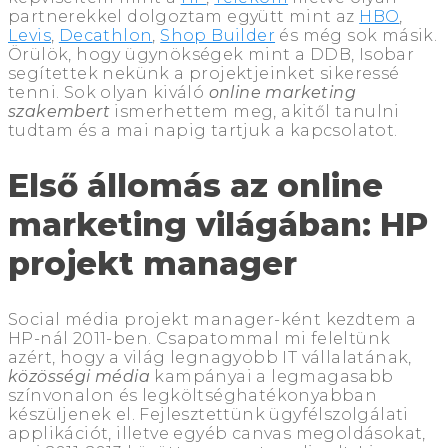
partnerekkel dolgoztam együtt mint az
HBO
,
Levis
,
Decathlon
,
Shop Builder
és még sok másik.
Örülök, hogy ügynökségek mint a DDB, Isobar
segítettek nekünk a projektjeinket sikeressé
tenni. Sok olyan kiváló
online marketing
szakembert
ismerhettem meg, akitől tanulni
tudtam és a mai napig tartjuk a kapcsolatot.
Első állomás az online
marketing világában: HP
projekt manager
Social média projekt manager-ként kezdtem a
HP-nál 2011-ben. Csapatommal mi feleltünk
azért, hogy a világ legnagyobb IT vállalatának,
közösségi média
kampányai a legmagasabb
színvonalon és legköltséghatékonyabban
készüljenek el. Fejlesztettünk ügyfélszolgálati
applikációt, illetve egyéb canvas megoldásokat,