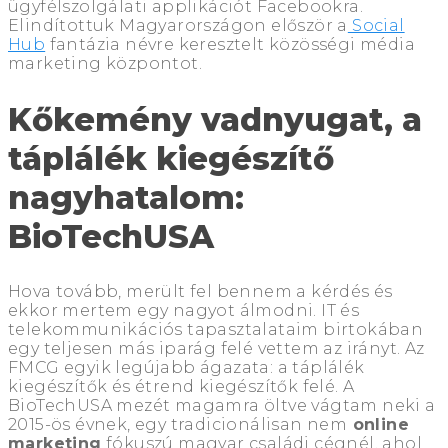
ügyfélszolgálati applikációt Facebookra.
Elindítottuk Magyarországon először a
Social
Hub
fantázia névre keresztelt közösségi média
marketing központot.
Kőkemény vadnyugat, a
táplálék kiegészítő
nagyhatalom:
BioTechUSA
Hova tovább, merült fel bennem a kérdés és
ekkor mertem egy nagyot álmodni. IT és
telekommunikációs tapasztalataim birtokában
egy teljesen más iparág felé vettem az irányt. Az
FMCG egyik legújabb ágazata: a táplálék
kiegészítők és étrend kiegészítők felé. A
BioTechUSA mezét magamra öltve vágtam neki a
2015-ös évnek, egy tradicionálisan nem
online
marketing
fókuszú magyar családi cégnél, ahol