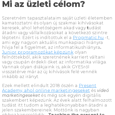
Mi az üzleti célom?
Szeretném tapasztalataim saját üzleti életemben
kamatoztatni és olyan új szakmai kihívásokat
keresek, ahol lehetőségem akad vagy
t
udást
átadni vagy vállalkozásokat a következő szintre
léptetni. Ezért is indítottuk el a
Progmatic.hu
-t,
ami egy nagyon aktuális munkapiaci hiányra
hívja fel a figyelmet, az informatikushiányra
.
Junior programozókat képzünk
olyan
felnőttekből, akik szeretnének karriert váltani
vagy csupán érdekli őket az informatika világa.
Vannak olyan diákjaink is, akik GYESről
visszatérve már az új kihívások felé vennék
inkább az irányt.
Ezek mellett elindult 2018 őszén a
Present
Academy, ahol online marketingeseket
és
videó
marketingeseket
és még sok egyén digitális
szakembert képezünk. Az évek alatt felhalmozott
tudást itt tudom a leghatékonyabban átadni a
jelen szakembereinek. Mottónk is nagyban
ehhez kapcsolódik:
„Teaching the present to