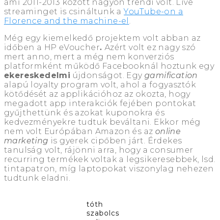
ami 2011-2013 között nagyon trendi volt. Live
streaminget is csináltunk a
YouTube-on a
Florence and the machine-el
.
Még egy kiemelkedő projektem volt abban az
időben a HP eVoucher
.
Azért volt ez nagy szó
mert anno, mert a még nem konverziós
platformként működő Facebooknál hoztunk egy
ekereskedelmi
újdonságot. Egy
gamification
alapú loyalty program volt, ahol a fogyasztók
kötődését az applikációhoz az okozta, hogy
megadott app interakciók fejében pontokat
gyűjthettünk és azokat kuponokra és
kedvezményekre tudtuk beváltani. Ekkor még
nem volt Európában Amazon és az
online
marketing
is gyerek cipőben járt. Érdekes
tanulság volt, rájönni arra, hogy a consumer
recurring termékek voltak a legsikeresebbek, lsd.
tintapatron, míg laptopokat viszonylag nehezen
tudtunk eladni.
tóth
szabolcs