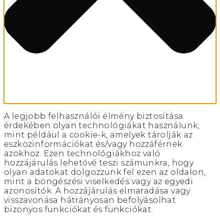
A legjobb felhasználói élmény biztosítása
érdekében olyan technológiákat használunk,
mint például a cookie-k, amelyek tárolják az
eszközinformációkat és/vagy hozzáférnek
azokhoz. Ezen technológiákhoz való
hozzájárulás lehetővé teszi számunkra, hogy
olyan adatokat dolgozzunk fel ezen az oldalon,
mint a böngészési viselkedés vagy az egyedi
azonosítók. A hozzájárulás elmaradása vagy
visszavonása hátrányosan befolyásolhat
bizonyos funkciókat és funkciókat.