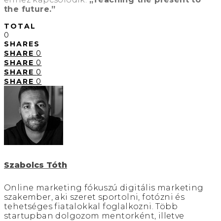
the future.”
TOTAL
0
SHARES
SHARE
0
SHARE
0
SHARE
0
SHARE
0
Szabolcs Tóth
Online marketing fókuszú digitális marketing
szakember, aki szeret sportolni, fotózni és
tehetséges fiatalokkal foglalkozni. Több
startupban dolgozom mentorként, illetve