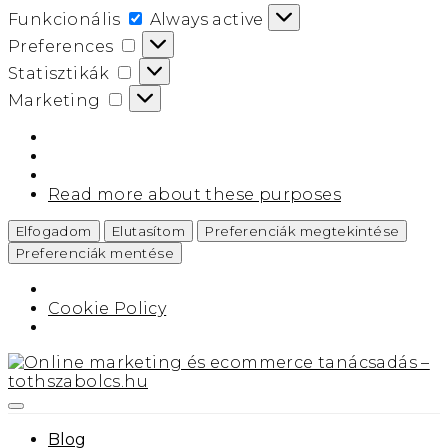
funkcionális
Funkcionális
Always active
preferences
Preferences
statisztikák
Statisztikák
marketing
Marketing
Read more about these purposes
Elfogadom
Elutasítom
Preferenciák megtekintése
Preferenciák mentése
Cookie Policy
Blog