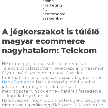
online
marketing
és
ecommerce
szakember
A jégkorszakot is túlélő
magyar ecommerce
nagyhatalom: Telekom
HP után egy új irányt vett karrierem és a
Telekomot választottam következő állomásomul.
Olyan kiváló szakember irányítása alatt
tanulhattam bele az
ecommerce
világába, mint
Nagy Barnabás
. Bár a közösségi média volt a
játszóterem, mégis minden eszközt
megragadtam, hogy ennek határait feszegetve
új kapukat nyithassak.
Hálás vagyok, hogy több kreatív ügynökséggel és
marketing ügynökséggel
közösen fejleszthettünk