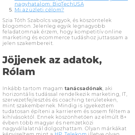
nagyhatalom: BioTechUSA
Mi az üzleti célom?
Szia Tóth Szabolcs vagyok, és köszöntelek
blogomon. Jelenleg egyik legnagyobb
feladatomnak érzem, hogy kompetitív online
marketing és ecommerce tudáshoz juttassam a
jelen szakembereit.
Jöjjenek az adatok,
Rólam
Inkább tartom magam
tanácsadónak
, aki
horizontális tudással rendelkezik marketing, IT,
szervezetfejlesztés és coaching területeken,
mint szakembernek. Mindig is igyekeztem
tudatosan építeni a karrierem és sosem féltem a
kihívásoktól. Ennek köszönhetően az elmúlt 8+
évben több magyar és nemzetközi
nagyvállalatnál dolgozhattam. Olyan márkákat
képviseltem mint a
HP
,
Telekom
illetve olyan