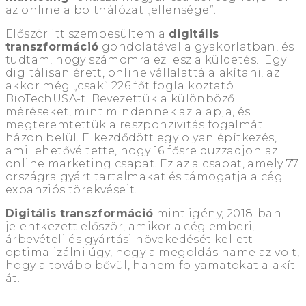
az online a bolthálózat „ellensége”.
Először itt szembesültem a
digitális
transzformáció
gondolatával a gyakorlatban, és
tudtam, hogy számomra ez lesz a küldetés. Egy
digitálisan érett, online vállalattá alakítani, az
akkor még „csak” 226 főt foglalkoztató
BioTechUSA-t. Bevezettük a különböző
méréseket, mint mindennek az alapja, és
megteremtettük a reszponzivitás fogalmát
házon belül. Elkezdődött egy olyan építkezés,
ami lehetővé tette, hogy 16 fősre duzzadjon az
online marketing csapat. Ez az a csapat, amely 77
országra gyárt tartalmakat és támogatja a cég
expanziós törekvéseit.
Digitális transzformáció
mint igény, 2018-ban
jelentkezett először, amikor a cég emberi,
árbevételi és gyártási növekedését kellett
optimalizálni úgy, hogy a megoldás name az volt,
hogy a tovább bővül, hanem folyamatokat alakít
át.